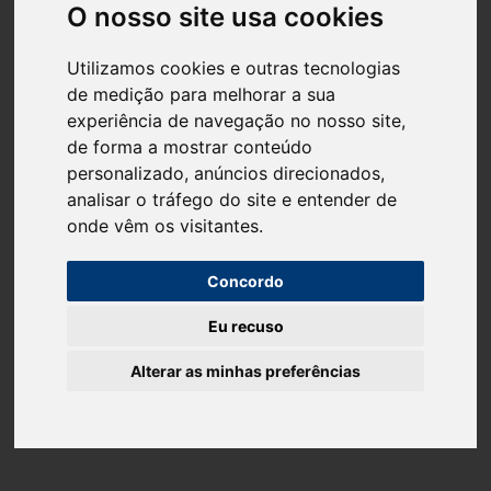
O nosso site usa cookies
Rua Industrial N.º 227
Carreira D'Água
Utilizamos cookies e outras tecnologias
2400-016 Leiria
de medição para melhorar a sua
experiência de navegação no nosso site,
de forma a mostrar conteúdo
personalizado, anúncios direcionados,
analisar o tráfego do site e entender de
onde vêm os visitantes.
Concordo
© Sitecna Technical and Packaging Solutions 2021 Todos os direitos
Eu recuso
reservados
Alterar as minhas preferências
Desenvolvido por
S4
×