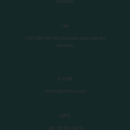
nacional)
Fax
+351 244 246 099
(chamada para rede fixa
nacional)
E-mail
sitecna@sitecna.com
GPS
LAT: 39˚45’14.40”N