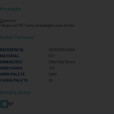
Previous
Next
Produção:
Tampa em PET para embalagem para tortas.
Dados Técnicos
REFERÊNCIA
0005500013060
MATERIAL
PET
DIMENSÕES
390x190x70mm
UNID/CAIXA
120
UNID/PALETE
2400
CAIXA/PALETE
20
Matéria-prima
PET