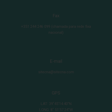
Fax
+351 244 246 099
(chamada para rede fixa
nacional)
E-mail
sitecna@sitecna.com
GPS
LAT: 39˚45’14.40”N
LONG: 8˚ 51’57.24”W